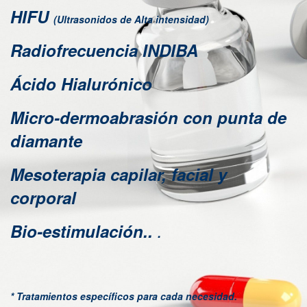
HIFU
(Ultrasonidos de Alta intensidad)
Radiofrecuencia INDIBA
Ácido Hialurónico
Micro-dermoabrasión con punta de
diamante
Mesoterapia capilar, facial y
corporal
Bio-estimulación..
.
* Tratamientos específicos para cada necesidad.